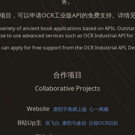
务。
项目，可以申请OCR工业版API的免费支持。详情
ariety of ancient book applications based on APIs. Outstand
nse to use advanced services such as OCR Industrial API for 
ts can apply for free support from the OCR Industrial API. D
合作项目
Collaborative Projects
Website
康熙字典網上版
心一阁藏
B站Up主
张飞白
康熙与倉頡
古籍OCR识别