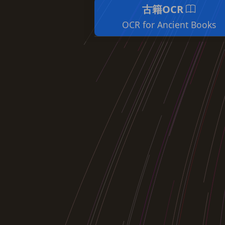
古籍OCR
OCR for Ancient Books