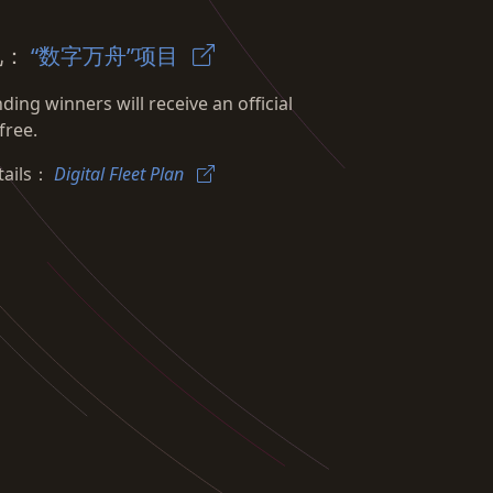
见：
“数字万舟”项目
ing winners will receive an official
free.
etails：
Digital Fleet Plan