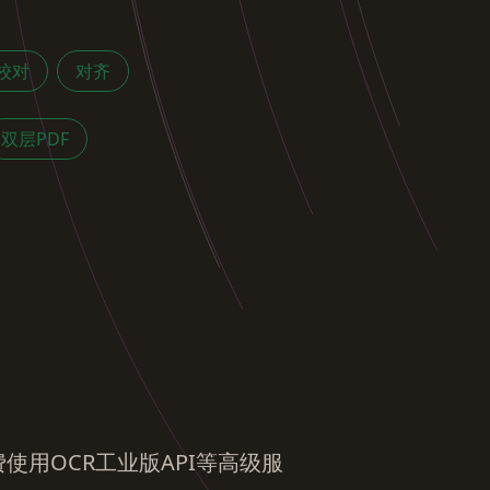
校对
对齐
双层PDF
用OCR工业版API等高级服