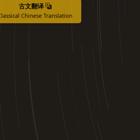
古文翻译
Classical Chinese Translation