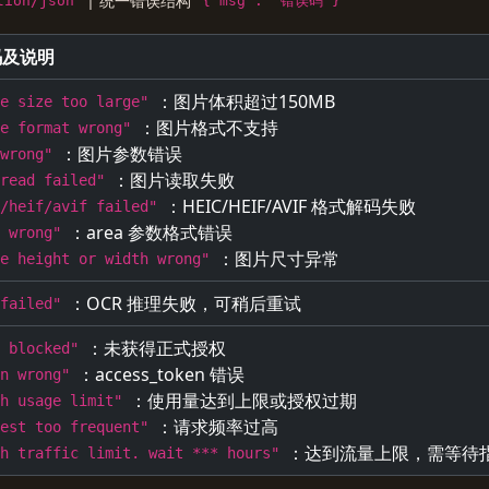
| 统一错误结构
tion/json
{"msg": "错误码"}
码及说明
：图片体积超过150MB
ge size too large"
：图片格式不支持
ge format wrong"
：图片参数错误
 wrong"
：图片读取失败
 read failed"
：HEIC/HEIF/AVIF 格式解码失败
c/heif/avif failed"
：area 参数格式错误
a wrong"
：图片尺寸异常
ge height or width wrong"
：OCR 推理失败，可稍后重试
 failed"
：未获得正式授权
r blocked"
：access_token 错误
en wrong"
：使用量达到上限或授权过期
ch usage limit"
：请求频率过高
uest too frequent"
：达到流量上限，需等待
ch traffic limit. wait *** hours"