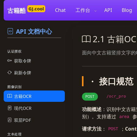
GJ.cool
古籍酷
Chat
工作台
API
Blog
API 文档中心
2.1 古籍OCR
认证授权
面向中文古籍竖排文字的
获取令牌
刷新令牌
接口规范
图像识别
古籍OCR
POST
/ocr_pro
现代OCR
功能概述
：识别中文古籍
别）。支持通过
参
area
双层PDF
请求方法
：
；
Cont
POST
文本处理