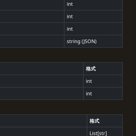
int
int
int
string (JSON)
格式
int
int
格式
List[str]