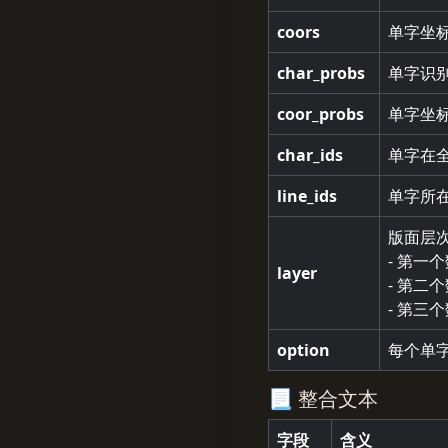
coors
单字坐标 [
char_probs
单字识
coor_probs
单字坐
char_ids
单字在
line_ids
单字所
版面层
- 第一个
layer
- 第
- 第三
option
每个单字
📃 整合文本
字段
含义