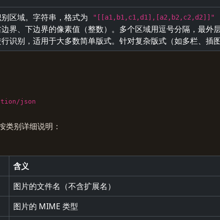
识别区域。字符串，格式为
"[[a1,b1,c1,d1],[a2,b2,c2,d2]]"
右边界、下边界的像素值（整数）。多个区域用逗号分隔，最外
进行识别，适用于大多数简单版式。针对复杂版式（如多栏、插
ation/json
按类别详细说明：
含义
图片的文件名（不含扩展名）
图片的 MIME 类型