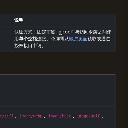
说明
认证方式：固定前缀 "gjcool" 与访问令牌之间使
用
单个空格
连接。令牌需从
账户页面
获取或通过
授权接口申请。
,
,
,
,
e/tiff
image/webp
image/heic
image/heif