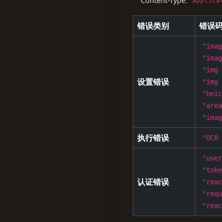
Content-Type:
applica
错误类别
错误
"ima
"ima
"img
设置错误
"img
"hei
"are
"ima
执行错误
"OCR
"use
"tok
认证错误
"rea
"req
"rea