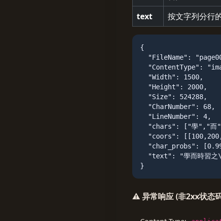
text
按文字列分行
{

  "FileName": "page00
  "ContentType": "ima
  "Width": 1500,

  "Height": 2000,

  "Size": 524288,

  "CharNumber": 68,

  "LineNumber": 4,

  "chars": ["學","而
  "coors": [[100,200,
  "char_probs": [0.99
  "text": "學而時習
}
⚠️ 异常响应 (非2xx状态码