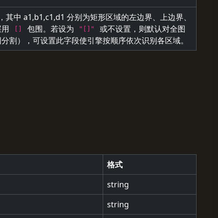
，其中 a1,b1,c1,d1 分别为矩形区域的左边界、上边界、
层用
包围。若设为
或不设置，则默认对全图
[]
"[]"
图分割），可设置此字段使引擎按顺序依次识别各区域。
格式
string
string